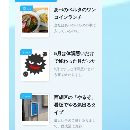
10
あべのベルタのワン
view
コインランチ
当社はあべのベルタの中に
入っているので、...
9
5月は体調悪いだけ
view
で終わった月だった
5月はずっと体調悪いとい
う事で終わりまし...
8
西成区の「やるぞ」
view
看板でやる気出るタ
イプ
最近仕事のご縁もありまし
て、西成区にお邪...