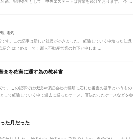
AN 尚、管理会社として 中央エステートは営業を続けております。 今 ...
管理
,
電気
です。この記事は新しい社員がかきました。 経験していく中培った知識
紹介 はじめまして！新人不動産営業の竹下と申しま ...
の審査を確実に通す為の教科書
です。この記事では状況や保証会社の種類に応じた審査の基準というもの
業として経験していく中で過去に通ったケース、否決だったケースなどを参
わった月だった
で終わりました。 治るかな~治るかな~詐欺ですよね。自分の体。 大人に