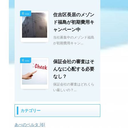
6
住吉区長居のメゾン
view
ド福島が初期費用キ
ャンペーン中
当社募集中のメゾンド福島
が初期費用キャン...
6
保証会社の審査はそ
view
んなに心配する必要
なし？
保証会社の審査はどれくら
い厳しいの？...
カテゴリー
あべのベルタ (6)