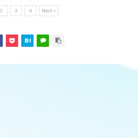
2
3
4
Next »