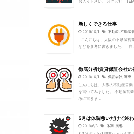
お入り下さい。 合同会社 TEI
新しくできる仕事
2019/10/1
不動産
,
不動産
こんにちは、大阪の不動産営業
などを参考に書きました。 自己
徹底分析!賃貸保証会社
2019/10/1
保証会社
,
審査
こんにちは、大阪の不動産営業
を書いてみました。 不動産営
考に書きま ...
5月は体調悪いだけで終
2019/6/3
体調
,
風邪
5月はずっと体調悪いという事