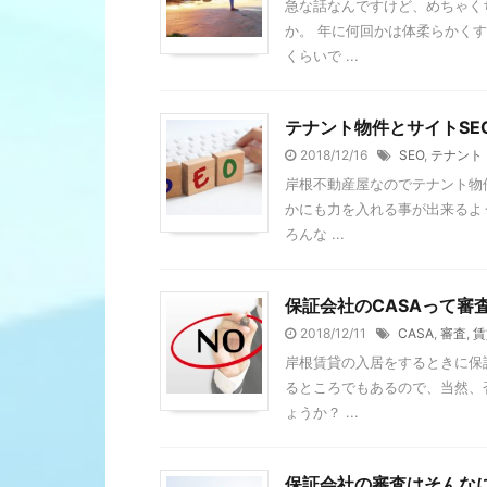
急な話なんですけど、めちゃく
か。 年に何回かは体柔らかく
くらいで ...
テナント物件とサイトSE
2018/12/16
SEO
,
テナント
岸根不動産屋なのでテナント物
かにも力を入れる事が出来るよう
ろんな ...
保証会社のCASAって審
2018/12/11
CASA
,
審査
,
賃
岸根賃貸の入居をするときに保
るところでもあるので、当然、
ょうか？ ...
保証会社の審査はそんな