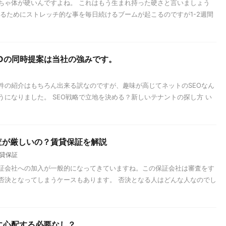
ちゃ体が硬いんですよね。 これはもう生まれ持った硬さと言いましょう
するためにストレッチ的な事を毎日続けるブームが起こるのですが1-2週間
Oの同時提案は当社の強みです。
件の紹介はもちろん出来る訳なのですが、趣味が高じてネットのSEOなん
になりました。 SEO戦略で立地を決める？新しいテナントの探し方 い
査が厳しいの？賃貸保証を解説
貸保証
証会社への加入が一般的になってきていますね。この保証会社は審査をす
否決となってしまうケースもあります。 否決となる人はどんな人なのでし
に心配する必要なし？