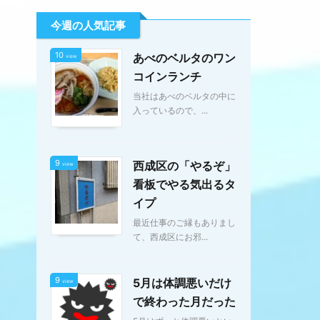
今週の人気記事
10
あべのベルタのワン
view
コインランチ
当社はあべのベルタの中に
入っているので、...
9
西成区の「やるぞ」
view
看板でやる気出るタ
イプ
最近仕事のご縁もありまし
て、西成区にお邪...
9
5月は体調悪いだけ
view
で終わった月だった