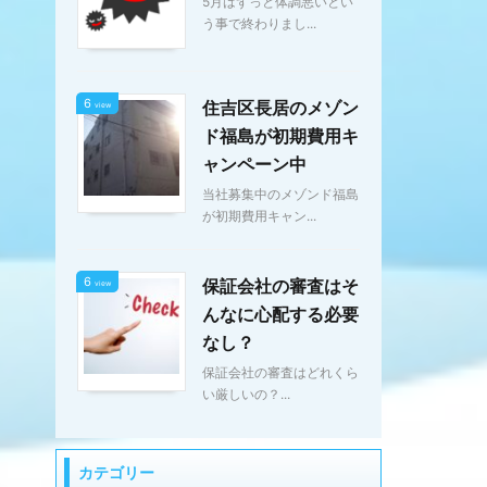
5月はずっと体調悪いとい
う事で終わりまし...
6
住吉区長居のメゾン
view
ド福島が初期費用キ
ャンペーン中
当社募集中のメゾンド福島
が初期費用キャン...
6
保証会社の審査はそ
view
んなに心配する必要
なし？
保証会社の審査はどれくら
い厳しいの？...
カテゴリー