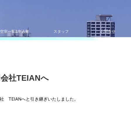
空室一覧&申込書
スタッフ
お問合せ
社TEIANへ
 TEIANへと引き継ぎいたしました。