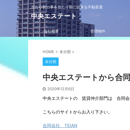
当たり前の事を当たり前に出来る不動産屋
中央エステート
会社概要
管理物件
HOME
>
未分類
>
未分類
中央エステートから合同会
2020年12月6日
中央エステートの 賃貸仲介部門は 合同会社
こちらのサイトからお入り下さい。
合同会社 TEIAN