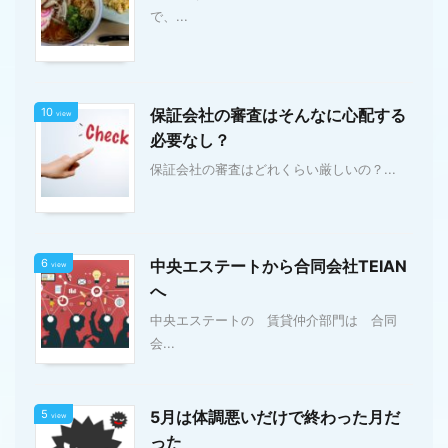
で、...
10
保証会社の審査はそんなに心配する
view
必要なし？
保証会社の審査はどれくらい厳しいの？...
6
中央エステートから合同会社TEIAN
view
へ
中央エステートの 賃貸仲介部門は 合同
会...
5
5月は体調悪いだけで終わった月だ
view
った