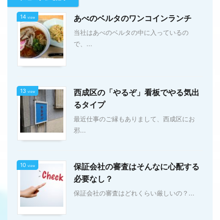
14
あべのベルタのワンコインランチ
view
当社はあべのベルタの中に入っているの
で、...
13
西成区の「やるぞ」看板でやる気出
view
るタイプ
最近仕事のご縁もありまして、西成区にお
邪...
10
保証会社の審査はそんなに心配する
view
必要なし？
保証会社の審査はどれくらい厳しいの？...