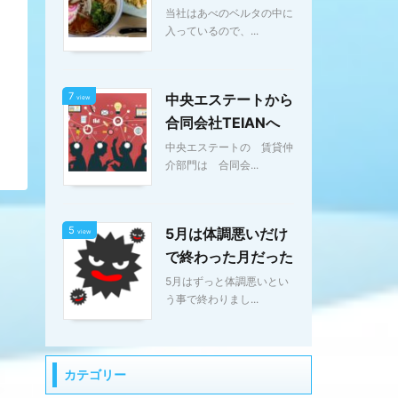
当社はあべのベルタの中に
入っているので、...
7
中央エステートから
view
合同会社TEIANへ
中央エステートの 賃貸仲
介部門は 合同会...
5
5月は体調悪いだけ
view
で終わった月だった
5月はずっと体調悪いとい
う事で終わりまし...
カテゴリー