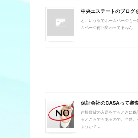
中央エステートのブログ
と、いう訳でホームページも一
ムページ何回変わってるねん、、
保証会社のCASAって審
岸根賃貸の入居をするときに保
るところでもあるので、当然、
ょうか？ ...