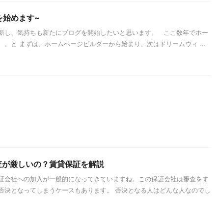
を始めます~
新し、気持ちも新たにブログを開始したいと思います。 ここ数年でホー
。と まずは、ホームページビルダーから始まり、次はドリームウィ ...
査が厳しいの？賃貸保証を解説
証会社への加入が一般的になってきていますね。この保証会社は審査をす
否決となってしまうケースもあります。 否決となる人はどんな人なのでし