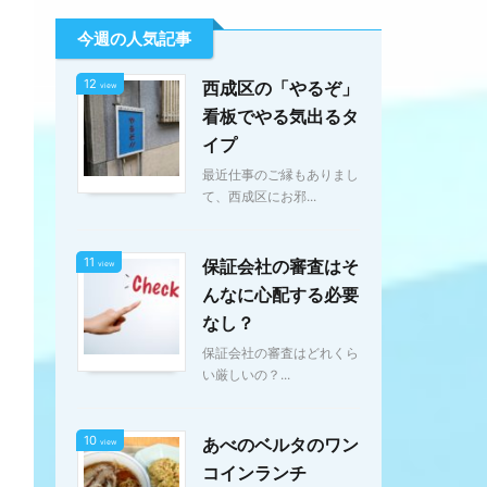
今週の人気記事
12
西成区の「やるぞ」
view
看板でやる気出るタ
イプ
最近仕事のご縁もありまし
て、西成区にお邪...
11
保証会社の審査はそ
view
んなに心配する必要
なし？
保証会社の審査はどれくら
い厳しいの？...
10
あべのベルタのワン
view
コインランチ