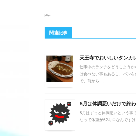
-
関連記事
天王寺でおいしいタンカ
仕事中のランチをどうしようか
は食べない事もあるし、パンを
で、前から ...
5月は体調悪いだけで終
5月はずっと体調悪いという事
なって体重が62キロなんですけ