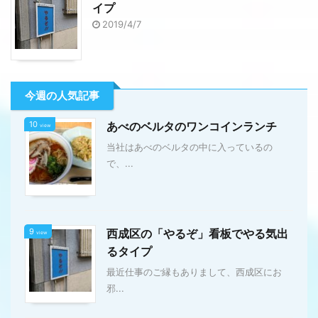
イプ
2019/4/7
今週の人気記事
10
あべのベルタのワンコインランチ
view
当社はあべのベルタの中に入っているの
で、...
9
西成区の「やるぞ」看板でやる気出
view
るタイプ
最近仕事のご縁もありまして、西成区にお
邪...