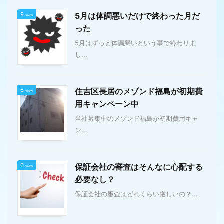
9
5月は体調悪いだけで終わった月だ
view
った
5月はずっと体調悪いという事で終わりま
し...
6
住吉区長居のメゾンド福島が初期費
view
用キャンペーン中
当社募集中のメゾンド福島が初期費用キャ
ン...
6
保証会社の審査はそんなに心配する
view
必要なし？
保証会社の審査はどれくらい厳しいの？...