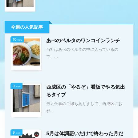
今週の人気記事
10
あべのベルタのワンコインランチ
view
当社はあべのベルタの中に入っているの
で、...
9
西成区の「やるぞ」看板でやる気出
view
るタイプ
最近仕事のご縁もありまして、西成区にお
邪...
9
5月は体調悪いだけで終わった月だ
view