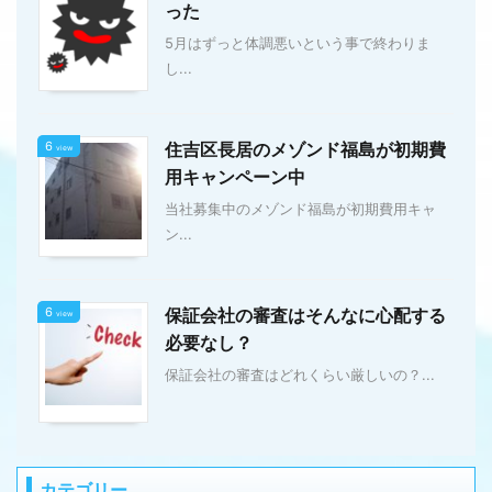
った
5月はずっと体調悪いという事で終わりま
し...
6
住吉区長居のメゾンド福島が初期費
view
用キャンペーン中
当社募集中のメゾンド福島が初期費用キャ
ン...
6
保証会社の審査はそんなに心配する
view
必要なし？
保証会社の審査はどれくらい厳しいの？...
カテゴリー