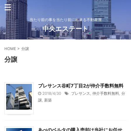
当たり前の事を当たり前に出来る不動産屋
中央エステート
HOME
>
分譲
分譲
プレサンス谷町7丁目2が仲介手数料無料
2018/4/30
プレサンス
,
仲介手数料無料
,
分
譲
,
新築
あべのベルタの購入売却は当社にお任せ